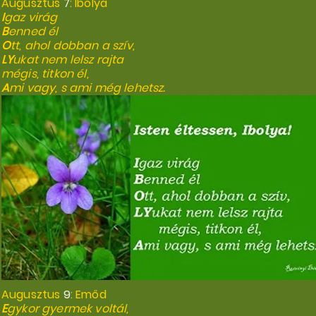
Augusztus
7
: Ibolya
I
gaz virág
B
enned él
O
tt, ahol dobban a szív,
LY
ukat nem lelsz rajta
mégis, titkon él,
A
mi vagy, s ami még lehetsz.
Augusztus
9
: Emőd
E
gykor gyermek voltál,