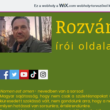
Ez a webhely a
.com
webhely-tervezővel k
Rozvá
írói oldal
Nomen est omen
- nevedben van a sorsod
Magyar sajátosság, hogy nem csak a születésnapokat 
kiüresedett szokássá vált, nem gondolunk arra, hogy a né
milyen hatással van sorsunkra, értékrendünkre.