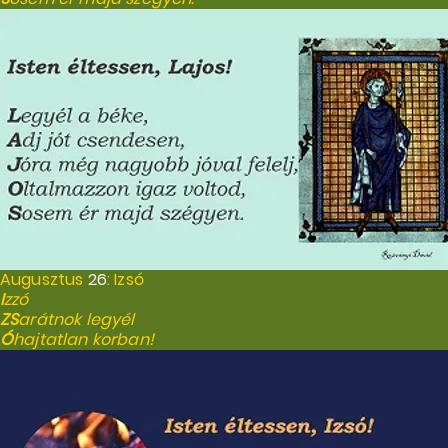
Augusztus
26
: Izsó
I
zzó
ZS
arátnok legyél
Ó
hajtatlan korban!