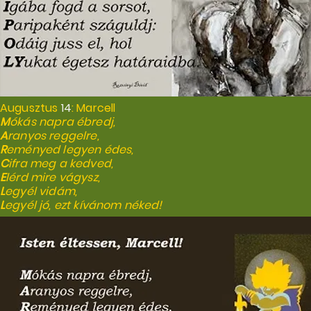
Augusztus
14
: Marcell
M
ókás napra ébredj,
A
ranyos reggelre,
R
eményed legyen édes,
C
ifra meg a kedved,
E
lérd mire vágysz,
L
egyél vidám,
L
egyél jó, ezt kívánom néked!