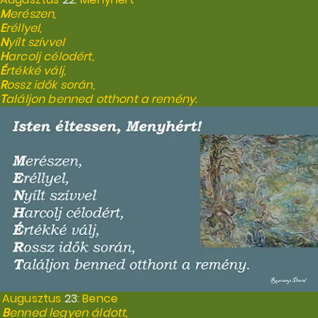
M
erészen,
E
réllyel,
N
yílt szívvel
H
arcolj célodért,
É
rtékké válj,
R
ossz idők során,
T
aláljon benned otthont a remény.
Augusztus
23
: Bence
B
enned legyen áldott,