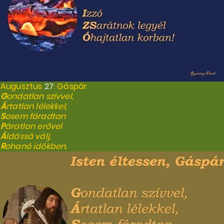
Augusztus
27
: Gáspár
G
ondatlan szívvel,
Á
rtatlan lélekkel,
S
osem fáradtan
P
áratlan erővel
Á
ldássá válj,
R
ohanó időkben.