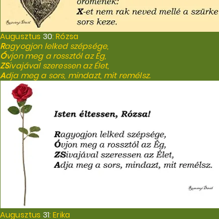
Augusztus
30
: Rózsa
R
agyogjon lelked szépsége,
Ó
vjon meg a rossztól az Ég,
ZS
ivajával szeressen az Élet,
A
dja meg a sors, mindazt, mit remélsz.
Augusztus
31
: Erika