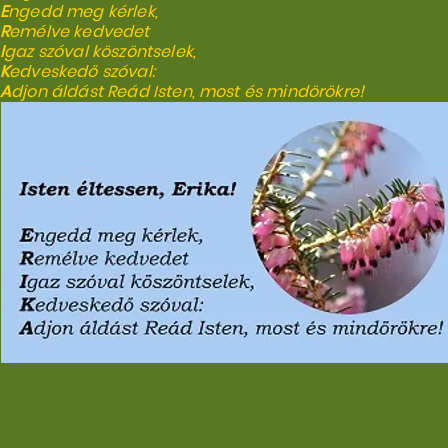
E
ngedd meg kérlek,
R
emélve kedvedet
I
gaz szóval köszöntselek,
K
edveskedő szóval:
A
djon áldást Reád Isten, most és mindörökre!