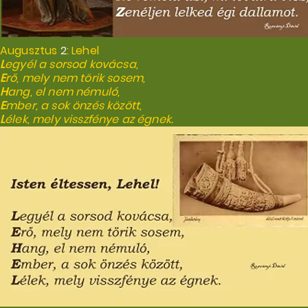
Augusztus
2
: Lehel
L
egyél a sorsod kovácsa,
E
rő, mely nem törik sosem,
H
ang, el nem némuló,
E
mber, a sok önzés között,
L
élek, mely visszfénye az égnek.