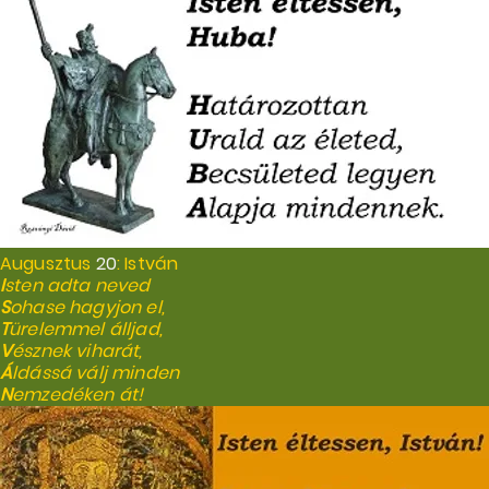
Augusztus
20
: István
I
sten adta neved
S
ohase hagyjon el,
T
ürelemmel álljad,
V
észnek viharát,
Á
ldássá válj minden
N
emzedéken át!