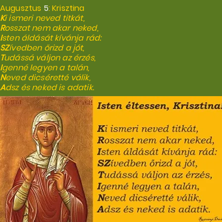
Augusztus
5
: Krisztina
K
i ismeri neved titkát,
R
osszat nem akar neked,
I
sten áldását kívánja rád:
SZ
ívedben őrizd a jót,
T
udássá váljon az érzés,
I
genné legyen a talán,
N
eved dicséretté válik,
A
dsz és neked is adatik.