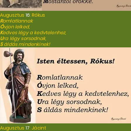
Augusztus
16
: Rókus
R
omlatlannak
Ó
vjon lelked,
K
edves légy a kedvtelenhez,
U
ra légy sorsodnak,
S
áldás mindenkinek!
Augusztus
17
: Jácint