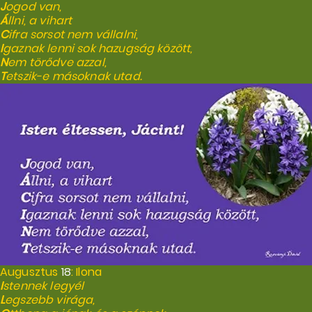
J
ogod van,
Á
llni, a vihart
C
ifra sorsot nem vállalni,
I
gaznak lenni sok hazugság között,
N
em törődve azzal,
T
etszik-e másoknak utad.
Augusztus
18
: Ilona
I
stennek legyél
L
egszebb virága,