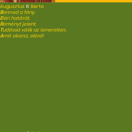
Augusztus
6
: Berta
B
enned a fény,
E
léri határát,
R
eményt jelent,
T
udássá válik az ismeretlen,
A
mit akarsz, elérd!