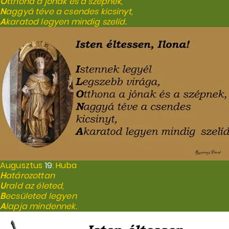
O
tthona a jónak és a szépnek,
N
aggyá téve a csendes kicsinyt,
A
karatod legyen mindig szelíd.
Augusztus
19
: Huba
H
atározottan
U
rald az életed,
B
ecsületed legyen
A
lapja mindennek.