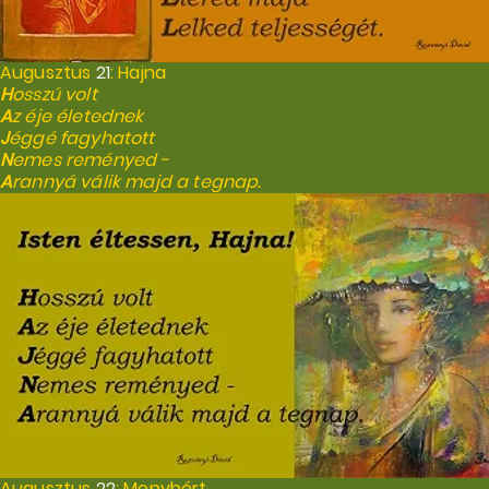
Augusztus
21
: Hajna
H
osszú volt
A
z éje életednek
J
éggé fagyhatott
N
emes reményed -
A
rannyá válik majd a tegnap.
Augusztus
22
: Menyhért