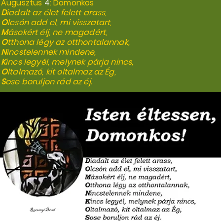
Augusztus
4
: Domonkos
D
iadalt az élet felett arass,
O
lcsón add el, mi visszatart,
M
ásokért élj, ne magadért,
O
tthona légy az otthontalannak,
N
incstelennek mindene,
K
incs legyél, melynek párja nincs,
O
ltalmazó, kit oltalmaz az Ég,
S
ose boruljon rád az éj.