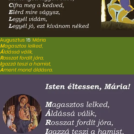
Augusztus
15
: Mária
M
agasztos lelked,
Á
ldássá válik,
R
osszat fordít jóra,
I
gazzá teszi a hamist,
A
ment mond áldásra.