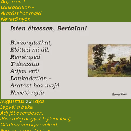
A
djon erőt
L
ankadatlan -
A
ratást hoz majd
N
evető nyár.
Augusztus
25
: Lajos
L
egyél a béke,
A
dj jót csendesen,
J
óra még nagyobb jóval felelj,
O
ltalmazzon igaz voltod,
S
osem ér majd szégyen.