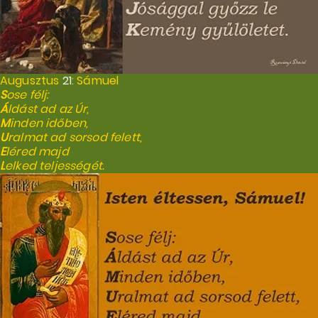
Augusztus
21
: Sámuel
S
ose félj:
Á
ldást ad az Úr,
M
inden időben,
U
ralmat ad sorsod felett,
E
léred majd
L
elked teljességét.