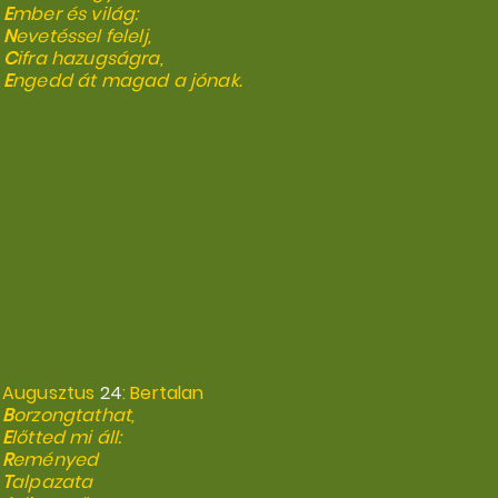
E
mber és világ:
N
evetéssel felelj,
C
ifra hazugságra,
E
ngedd át magad a jónak.
Augusztus
24
: Bertalan
B
orzongtathat,
E
lőtted mi áll:
R
eményed
T
alpazata