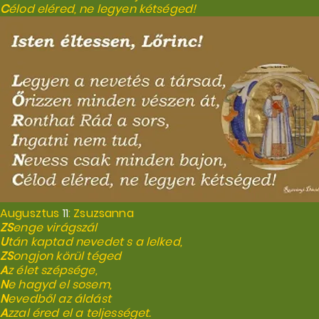
C
élod eléred, ne legyen kétséged!
Augusztus
11
: Zsuzsanna
ZS
enge virágszál
U
tán kaptad nevedet s a lelked,
ZS
ongjon körül téged
A
z élet szépsége,
N
e hagyd el sosem,
N
evedből az áldást
A
zzal éred el a teljességet.