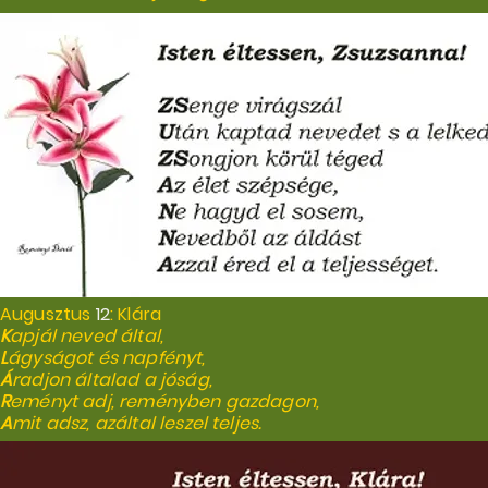
Augusztus
12
: Klára
K
apjál neved által,
L
ágyságot és napfényt,
Á
radjon általad a jóság,
R
eményt adj, reményben gazdagon,
A
mit adsz, azáltal leszel teljes.