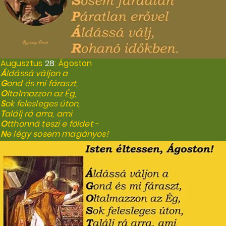
Augusztus
28
: Ágoston
Á
ldássá váljon a
G
ond és mi fáraszt,
O
ltalmazzon az Ég,
S
ok felesleges úton,
T
alálj rá arra, ami
O
tthonná teszi e földet -
N
e légy sosem magányos!