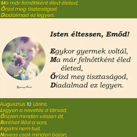
M
a már felnőttként éled életed,
Ő
rizd meg tisztaságod,
D
iadalmad ez legyen.
Augusztus
10
: Lőrinc
L
egyen a nevetés a társad,
Ő
rizzen minden vészen át,
R
onthat Rád a sors,
I
ngatni nem tud,
N
evess csak minden bajon,