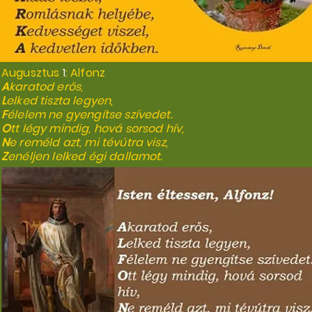
Augusztus
1
: Alfonz
A
karatod erős,
L
elked tiszta legyen,
F
élelem ne gyengítse szívedet.
O
tt légy mindig, hová sorsod hív,
N
e reméld azt, mi tévútra visz,
Z
enéljen lelked égi dallamot.