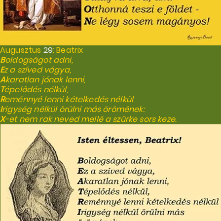
Augusztus
29
: Beatrix
B
oldogságot adni,
E
z a szíved vágya,
A
karatlan jónak lenni,
T
épelődés nélkül,
R
eménnyé lenni kételkedés nélkül
I
rigység nélkül örülni más örömének:
X
-et nem rak neved mellé a szürke sors keze.