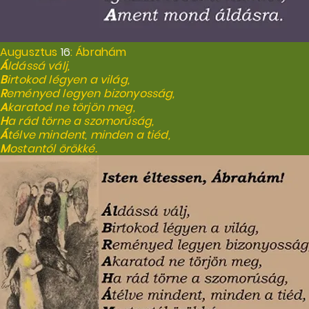
Augusztus
16
: Ábrahám
Á
ldássá válj,
B
irtokod légyen a világ,
R
eményed legyen bizonyosság,
A
karatod ne törjön meg,
H
a rád törne a szomorúság,
Á
télve mindent, minden a tiéd,
M
ostantól örökké.