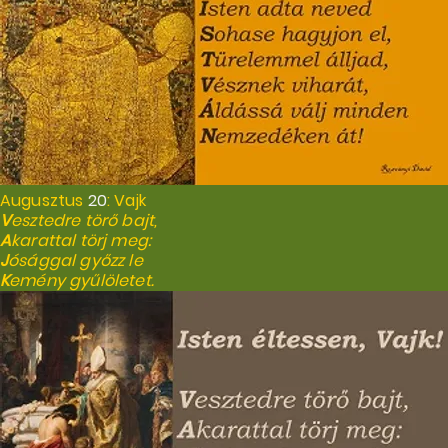
Augusztus
20
: Vajk
V
esztedre törő bajt,
A
karattal törj meg:
J
ósággal győzz le
K
emény gyűlöletet.