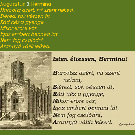
Augusztus
3
: Hermina
H
arcolsz azért, mi szent neked,
E
léred, sok vészen át,
R
ád néz a gyenge,
M
ikor erőre vár,
I
gaz embert benned lát,
N
em fog csalódni,
A
rannyá válik lelked.