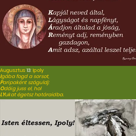
Augusztus
13
: Ipoly
I
gába fogd a sorsot,
P
aripaként száguldj:
O
dáig juss el, hol
LY
ukat égetsz határaidba.