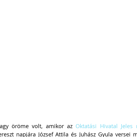
nagy öröme volt, amikor az 
Oktatási Hivatal Jeles
reszt napjára József Attila és Juhász Gyula versei m