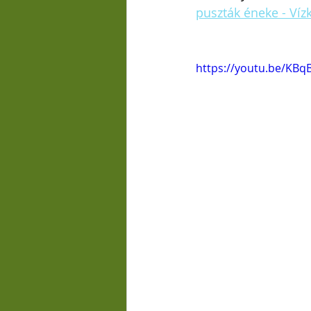
puszták éneke - Víz
https://youtu.be/KB