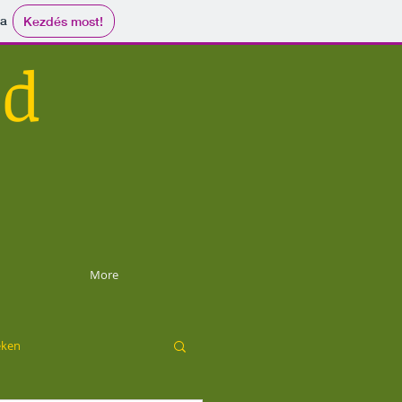
ma
Kezdés most!
id
More
eken