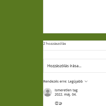
2 hozzászólás
Hozzászólás írása...
Partiumi és erdélyi útiképek
Rendezés erre:
Legújabb
Ismeretlen tag
2022. máj. 04.
👏🤝