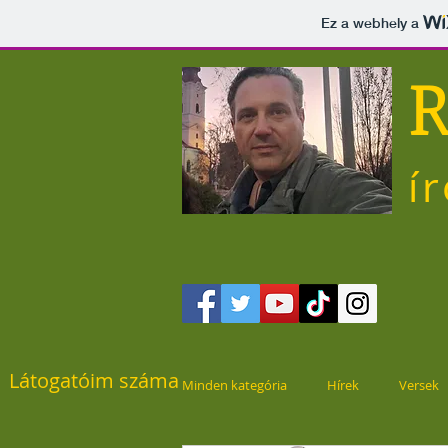
Ez a webhely a
R
í
Látogatóim száma
Minden kategória
Hírek
Versek