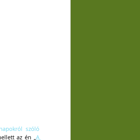
 napokról szóló
ellett az én „
A 