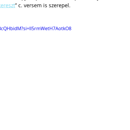
kereszt
” c. versem is szerepel.
qBcQHbidM?si=ll5rmWetH7AotkO8