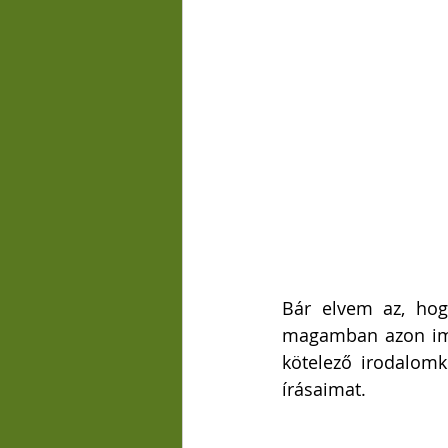
Bár elvem az, hogy
magamban azon imá
kötelező irodalomk
írásaimat. 