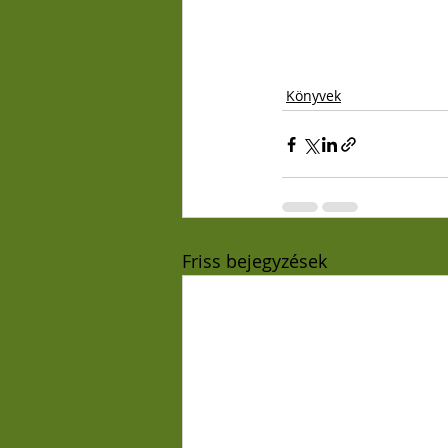
Könyvek
Friss bejegyzések