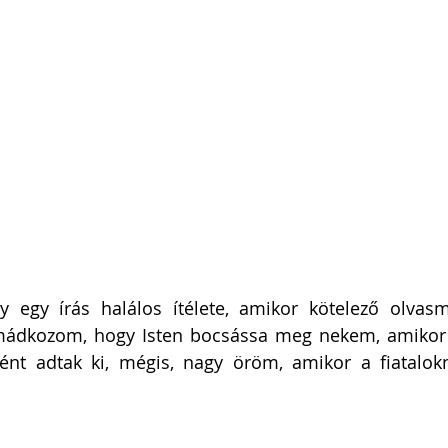
 egy írás halálos ítélete, amikor kötelező olvasmá
dkozom, hogy Isten bocsássa meg nekem, amikor 
ént adtak ki, mégis, nagy öröm, amikor a fiatalokn