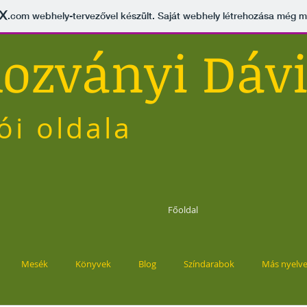
.com
webhely-tervezővel készült. Saját webhely létrehozása még 
ozványi Dáv
rói oldala
Főoldal
Mesék
Könyvek
Blog
Színdarabok
Más nyelv